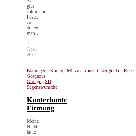
es
gibt
zahlreiche
Feste,
zu
denen
man…
7.
April
2017
Blauregen
,
Karten
,
Minzmakrone
,
Osterglocke
,
Rose
Gorgeous
Grunge
,
SU
Segenswünsche
Kunterbunte
Firmung
Meine
Nichte
hatte