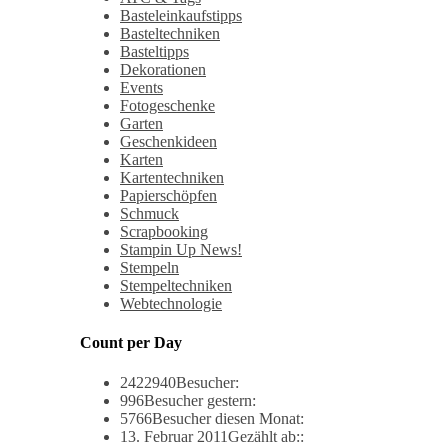
Basteleinkaufstipps
Basteltechniken
Basteltipps
Dekorationen
Events
Fotogeschenke
Garten
Geschenkideen
Karten
Kartentechniken
Papierschöpfen
Schmuck
Scrapbooking
Stampin Up News!
Stempeln
Stempeltechniken
Webtechnologie
Count per Day
2422940
Besucher:
996
Besucher gestern:
5766
Besucher diesen Monat:
13. Februar 2011
Gezählt ab::