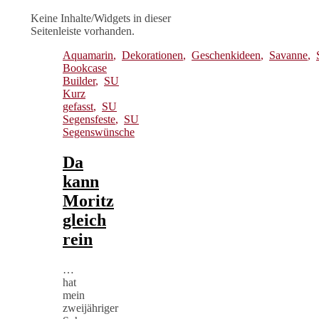
Keine Inhalte/Widgets in dieser
Seitenleiste vorhanden.
Aquamarin
,
Dekorationen
,
Geschenkideen
,
Savanne
,
Bookcase
Builder
,
SU
Kurz
gefasst
,
SU
Segensfeste
,
SU
Segenswünsche
Da
kann
Moritz
gleich
rein
…
hat
mein
zweijähriger