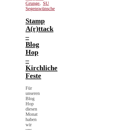
Grunge
,
SU
Segenswünsche
Stamp
A(r)ttack
–
Blog
Hop
–
Kirchliche
Feste
Für
unseren
Blog
Hop
diesen
Monat
haben
wir
uns