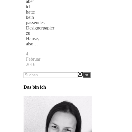
aber
ich
hatte
kein
passendes
Designerpapier
zu
Hause,
also…
4.
Februar
2016
Das bin ich