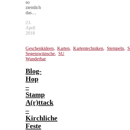
so
ziemlich
das…
23.
April
2018
Geschenkideen
,
Karten
,
Kartentechniken
,
Stempeln
,
S
Segenswünsche
,
SU
Wunderbar
Blog-
Hop
–
Stamp
A(r)ttack
–
Kirchliche
Feste