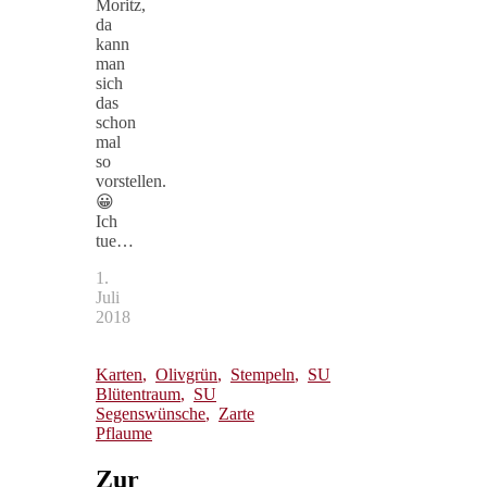
Moritz,
da
kann
man
sich
das
schon
mal
so
vorstellen.
😀
Ich
tue…
1.
Juli
2018
Karten
,
Olivgrün
,
Stempeln
,
SU
Blütentraum
,
SU
Segenswünsche
,
Zarte
Pflaume
Zur