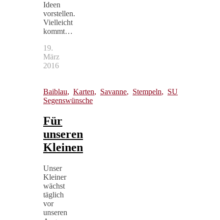
Ideen
vorstellen.
Vielleicht
kommt…
19.
März
2016
Baiblau
,
Karten
,
Savanne
,
Stempeln
,
SU
Segenswünsche
Für
unseren
Kleinen
Unser
Kleiner
wächst
täglich
vor
unseren