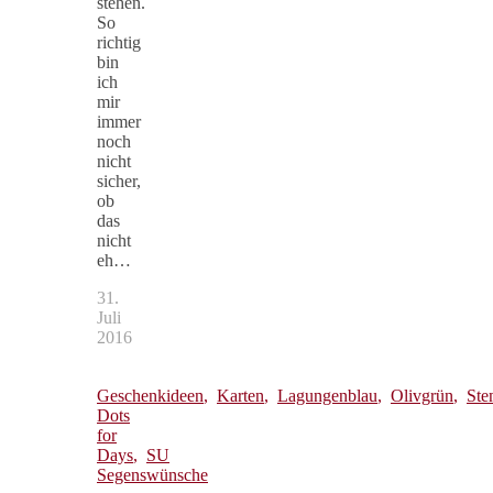
stehen.
So
richtig
bin
ich
mir
immer
noch
nicht
sicher,
ob
das
nicht
eh…
31.
Juli
2016
Geschenkideen
,
Karten
,
Lagungenblau
,
Olivgrün
,
Ste
Dots
for
Days
,
SU
Segenswünsche