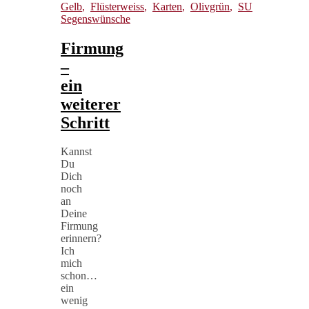
Gelb
,
Flüsterweiss
,
Karten
,
Olivgrün
,
SU
Segenswünsche
Firmung
–
ein
weiterer
Schritt
Kannst
Du
Dich
noch
an
Deine
Firmung
erinnern?
Ich
mich
schon…
ein
wenig