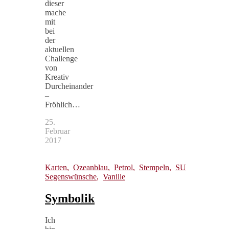
dieser
mache
mit
bei
der
aktuellen
Challenge
von
Kreativ
Durcheinander
–
Fröhlich…
25.
Februar
2017
Karten
,
Ozeanblau
,
Petrol
,
Stempeln
,
SU
Segenswünsche
,
Vanille
Symbolik
Ich