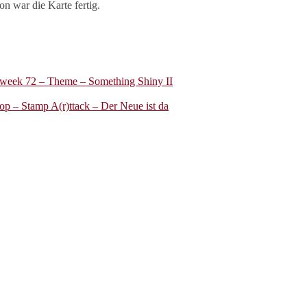
n war die Karte fertig.
week 72 – Theme – Something Shiny II
p – Stamp A(r)ttack – Der Neue ist da