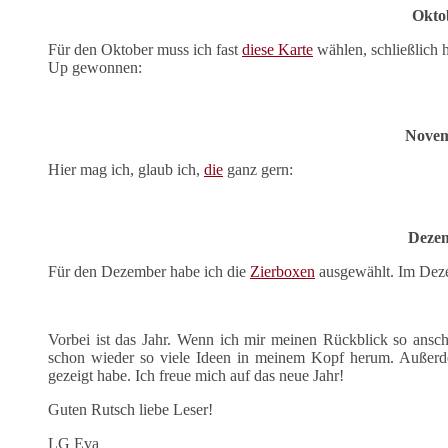
Okto
Für den Oktober muss ich fast
diese Karte
wählen, schließlich
Up gewonnen:
Nove
Hier mag ich, glaub ich,
die
ganz gern:
Deze
Für den Dezember habe ich die
Zierboxen
ausgewählt. Im Dezemb
Vorbei ist das Jahr. Wenn ich mir meinen Rückblick so ansch
schon wieder so viele Ideen in meinem Kopf herum. Außerde
gezeigt habe. Ich freue mich auf das neue Jahr!
Guten Rutsch liebe Leser!
LG Eva