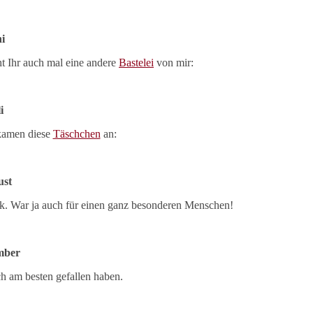
i
eht Ihr auch mal eine andere
Bastelei
von mir:
i
 kamen diese
Täschchen
an:
ust
k. War ja auch für einen ganz besonderen Menschen!
mber
ich am besten gefallen haben.