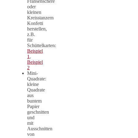
Fransenschere
oder
kleinen
Kreisstanzern
Konfetti
herstellen,
z.B.
für
Schüttelkarten:
Beispiel
1
,
Beispiel
2
Mini-
Quadrate:
kleine
Quadrate
aus
buntem
Papier
geschnitten
und
mit
Ausschnitten
von