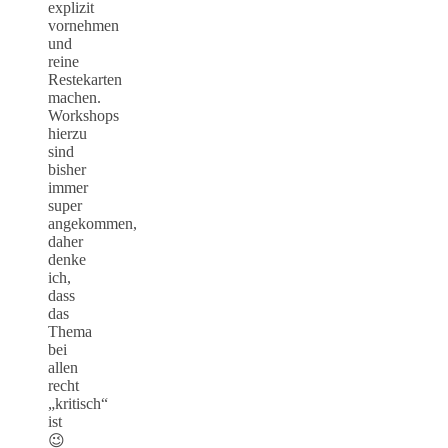
explizit
vornehmen
und
reine
Restekarten
machen.
Workshops
hierzu
sind
bisher
immer
super
angekommen,
daher
denke
ich,
dass
das
Thema
bei
allen
recht
„kritisch“
ist
😉