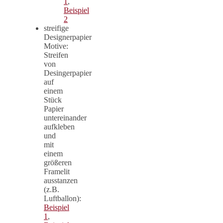
1
,
Beispiel
2
streifige
Designerpapier
Motive:
Streifen
von
Desingerpapier
auf
einem
Stück
Papier
untereinander
aufkleben
und
mit
einem
größeren
Framelit
ausstanzen
(z.B.
Luftballon):
Beispiel
1
,