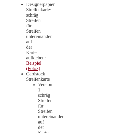
Designerpapier
Streifenkarte:
schräg
Streifen
für
Streifen
untereinander
auf
der
Karte
aufkleben:
Beispiel
(Foto3)
Cardstock
Streifenkarte
Version
1:
schräg
Streifen
für
Streifen
untereinander
auf
der
Karte