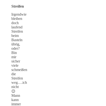
Streifen
Irgendwie
bleiben
doch
laufend
Streifen
beim
Basteln
übrig,
oder?
Bin
mir
sicher
viele
schmeißen
die
Streifen
weg….ich
nicht
😉
Mann
kann
immer