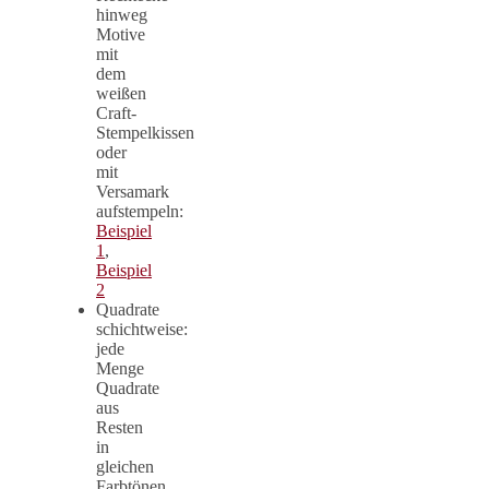
hinweg
Motive
mit
dem
weißen
Craft-
Stempelkissen
oder
mit
Versamark
aufstempeln:
Beispiel
1
,
Beispiel
2
Quadrate
schichtweise:
jede
Menge
Quadrate
aus
Resten
in
gleichen
Farbtönen